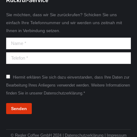
Rückruf-Service
Sie möchten, dass wir Sie zurückrufen? Schicken Sie uns
einfach Ihre Telefonnummer und wir werden uns zeitnah mit
Ihnen in Verbindung setzen.
Name *
Telefon *
Hiermit erklären Sie sich dazu einverstanden, dass Ihre Daten zur
Bearbeitung Ihres Anliegens verwendet werden. Weitere Informationen
finden Sie in unserer Datenschutzerklärung.*
Senden
© Regler Coffee GmbH 2024 |
Datenschutzerklärung
|
Impressum